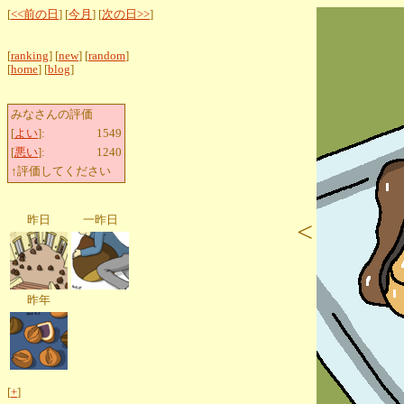
[
<<前の日
] [
今月
] [
次の日>>
]
[
ranking
] [
new
] [
random
]
[
home
] [
blog
]
みなさんの評価
[
よい
]:
1549
[
悪い
]:
1240
↑評価してください
昨日
一昨日
<
昨年
[
+
]