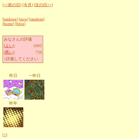
[
<<前の日
] [
今月
] [
次の日>>
]
[
ranking
] [
new
] [
random
]
[
home
] [
blog
]
みなさんの評価
[
よい
]:
1095
[
悪い
]:
759
↑評価してください
昨日
一昨日
昨年
[
+
]