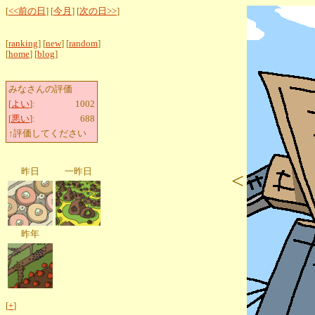
[
<<前の日
] [
今月
] [
次の日>>
]
[
ranking
] [
new
] [
random
]
[
home
] [
blog
]
みなさんの評価
[
よい
]:
1002
[
悪い
]:
688
↑評価してください
昨日
一昨日
<
昨年
[
+
]