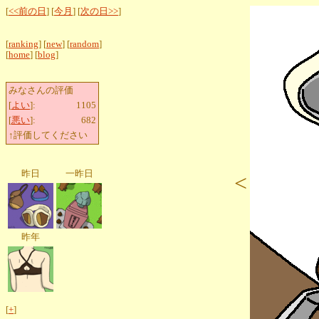
[
<<前の日
] [
今月
] [
次の日>>
]
[
ranking
] [
new
] [
random
]
[
home
] [
blog
]
みなさんの評価
[
よい
]:
1105
[
悪い
]:
682
↑評価してください
昨日
一昨日
<
昨年
[
+
]