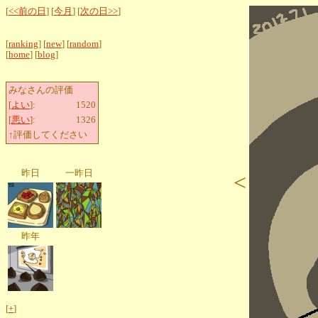
[
<<前の日
] [
今月
] [
次の日>>
]
[
ranking
] [
new
] [
random
]
[
home
] [
blog
]
みなさんの評価
[
よい
]:
1520
[
悪い
]:
1326
↑評価してください
昨日
一昨日
<
昨年
[
+
]