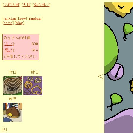
[
<<前の日
] [
今月
] [
次の日>>
]
[
ranking
] [
new
] [
random
]
[
home
] [
blog
]
みなさんの評価
[
よい
]:
890
[
悪い
]:
614
↑評価してください
昨日
一昨日
<
昨年
[
+
]