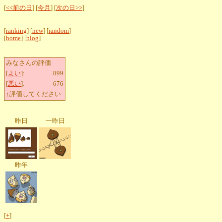
[
<<前の日
] [
今月
] [
次の日>>
]
[
ranking
] [
new
] [
random
]
[
home
] [
blog
]
みなさんの評価
[
よい
]:
899
[
悪い
]:
676
↑評価してください
昨日
一昨日
昨年
[
+
]