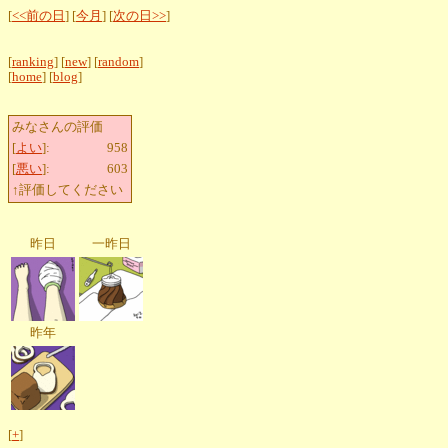
[
<<前の日
] [
今月
] [
次の日>>
]
[
ranking
] [
new
] [
random
]
[
home
] [
blog
]
みなさんの評価
[
よい
]:
958
[
悪い
]:
603
↑評価してください
昨日
一昨日
昨年
[
+
]