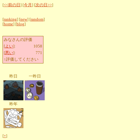
[
<<前の日
] [
今月
] [
次の日>>
]
[
ranking
] [
new
] [
random
]
[
home
] [
blog
]
みなさんの評価
[
よい
]:
1058
[
悪い
]:
771
↑評価してください
昨日
一昨日
昨年
[
+
]