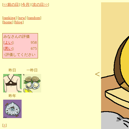
[
<<前の日
] [
今月
] [
次の日>>
]
[
ranking
] [
new
] [
random
]
[
home
] [
blog
]
みなさんの評価
[
よい
]:
958
[
悪い
]:
675
↑評価してください
昨日
一昨日
<
昨年
[
+
]