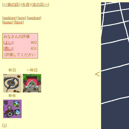
[
<<前の日
] [
今月
] [
次の日>>
]
[
ranking
] [
new
] [
random
]
[
home
] [
blog
]
みなさんの評価
[
よい
]:
902
[
悪い
]:
651
↑評価してください
昨日
一昨日
<
昨年
[
+
]