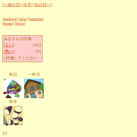
[
<<前の日
] [
今月
] [
次の日>>
]
[
ranking
] [
new
] [
random
]
[
home
] [
blog
]
みなさんの評価
[
よい
]:
1052
[
悪い
]:
791
↑評価してください
昨日
一昨日
昨年
[
+
]