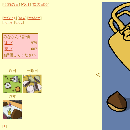
[
<<前の日
] [
今月
] [
次の日>>
]
[
ranking
] [
new
] [
random
]
[
home
] [
blog
]
みなさんの評価
[
よい
]:
979
[
悪い
]:
607
↑評価してください
昨日
一昨日
<
昨年
[
+
]