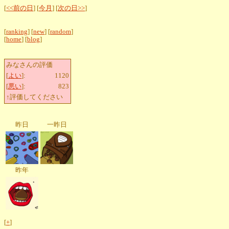
[
<<前の日
] [
今月
] [
次の日>>
]
[
ranking
] [
new
] [
random
]
[
home
] [
blog
]
みなさんの評価
[
よい
]:
1120
[
悪い
]:
823
↑評価してください
昨日
一昨日
昨年
[
+
]