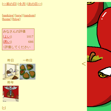
[
<<前の日
] [
今月
] [
次の日>>
]
[
ranking
] [
new
] [
random
]
[
home
] [
blog
]
みなさんの評価
[
よい
]:
1017
[
悪い
]:
686
↑評価してください
昨日
一昨日
<
昨年
[
+
]