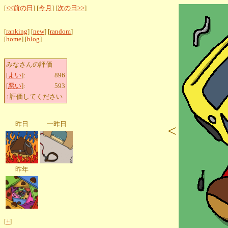
[
<<前の日
] [
今月
] [
次の日>>
]
[
ranking
] [
new
] [
random
]
[
home
] [
blog
]
みなさんの評価
[
よい
]:
896
[
悪い
]:
593
↑評価してください
昨日
一昨日
<
昨年
[
+
]