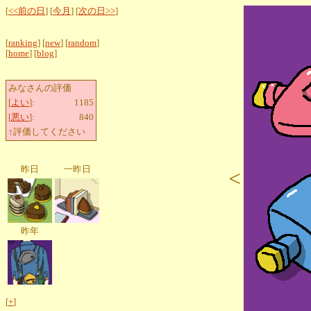
[
<<前の日
] [
今月
] [
次の日>>
]
[
ranking
] [
new
] [
random
]
[
home
] [
blog
]
みなさんの評価
[
よい
]:
1185
[
悪い
]:
840
↑評価してください
昨日
一昨日
<
昨年
[
+
]