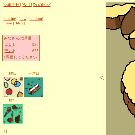
[
<<前の日
] [
今月
] [
次の日>>
]
[
ranking
] [
new
] [
random
]
[
home
] [
blog
]
みなさんの評価
[
よい
]:
936
[
悪い
]:
675
↑評価してください
昨日
一昨日
<
昨年
[
+
]