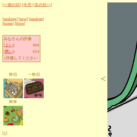
[
<<前の日
] [
今月
] [
次の日>>
]
[
ranking
] [
new
] [
random
]
[
home
] [
blog
]
みなさんの評価
[
よい
]:
904
[
悪い
]:
654
↑評価してください
昨日
一昨日
<
昨年
[
+
]