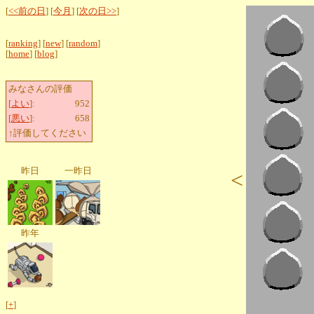
[
<<前の日
] [
今月
] [
次の日>>
]
[
ranking
] [
new
] [
random
]
[
home
] [
blog
]
みなさんの評価
[
よい
]:
952
[
悪い
]:
658
↑評価してください
昨日
一昨日
<
昨年
[
+
]