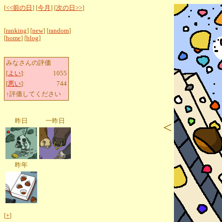
[
<<前の日
] [
今月
] [
次の日>>
]
[
ranking
] [
new
] [
random
]
[
home
] [
blog
]
みなさんの評価
[
よい
]:
1055
[
悪い
]:
744
↑評価してください
昨日
一昨日
<
昨年
[
+
]