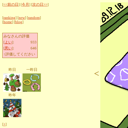
[
<<前の日
] [
今月
] [
次の日>>
]
[
ranking
] [
new
] [
random
]
[
home
] [
blog
]
みなさんの評価
[
よい
]:
933
[
悪い
]:
646
↑評価してください
昨日
一昨日
<
昨年
[
+
]