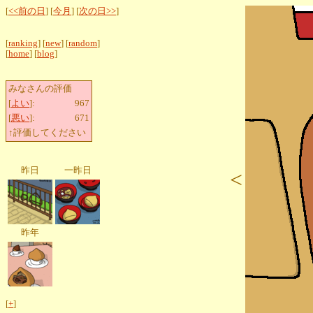
[
<<前の日
] [
今月
] [
次の日>>
]
[
ranking
] [
new
] [
random
]
[
home
] [
blog
]
みなさんの評価
[
よい
]:
967
[
悪い
]:
671
↑評価してください
昨日
一昨日
<
昨年
[
+
]