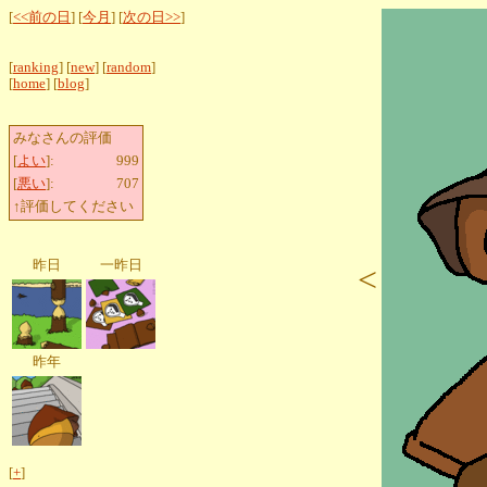
[
<<前の日
] [
今月
] [
次の日>>
]
[
ranking
] [
new
] [
random
]
[
home
] [
blog
]
みなさんの評価
[
よい
]:
999
[
悪い
]:
707
↑評価してください
昨日
一昨日
<
昨年
[
+
]