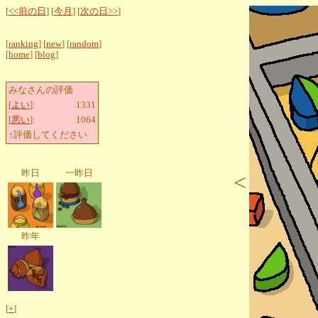
[
<<前の日
] [
今月
] [
次の日>>
]
[
ranking
] [
new
] [
random
]
[
home
] [
blog
]
みなさんの評価
[
よい
]:
1331
[
悪い
]:
1064
↑評価してください
昨日
一昨日
<
昨年
[
+
]