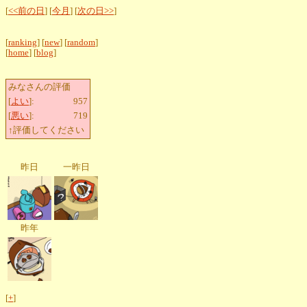
[
<<前の日
] [
今月
] [
次の日>>
]
[
ranking
] [
new
] [
random
]
[
home
] [
blog
]
みなさんの評価
[
よい
]:
957
[
悪い
]:
719
↑評価してください
昨日
一昨日
昨年
[
+
]