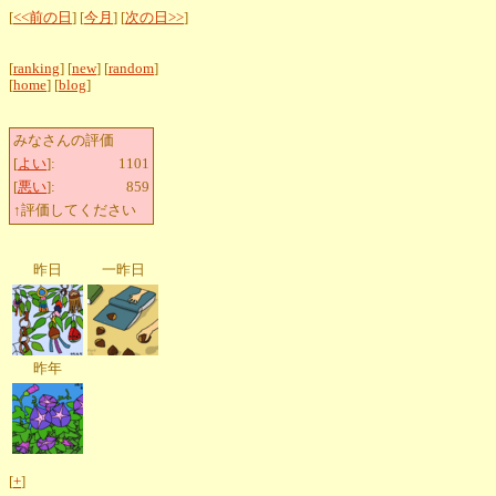
[
<<前の日
] [
今月
] [
次の日>>
]
[
ranking
] [
new
] [
random
]
[
home
] [
blog
]
みなさんの評価
[
よい
]:
1101
[
悪い
]:
859
↑評価してください
昨日
一昨日
昨年
[
+
]