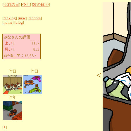
[
<<前の日
] [
今月
] [
次の日>>
]
[
ranking
] [
new
] [
random
]
[
home
] [
blog
]
みなさんの評価
[
よい
]:
1157
[
悪い
]:
853
↑評価してください
昨日
一昨日
<
昨年
[
+
]