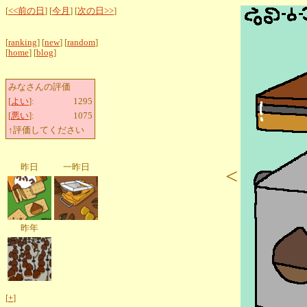
[
<<前の日
] [
今月
] [
次の日>>
]
[
ranking
] [
new
] [
random
]
[
home
] [
blog
]
みなさんの評価
[
よい
]:
1295
[
悪い
]:
1075
↑評価してください
昨日
一昨日
<
昨年
[
+
]