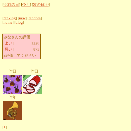
[
<<前の日
] [
今月
] [
次の日>>
]
[
ranking
] [
new
] [
random
]
[
home
] [
blog
]
みなさんの評価
[
よい
]:
1228
[
悪い
]:
873
↑評価してください
昨日
一昨日
昨年
[
+
]