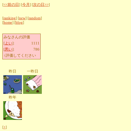
[
<<前の日
] [
今月
] [
次の日>>
]
[
ranking
] [
new
] [
random
]
[
home
] [
blog
]
みなさんの評価
[
よい
]:
1111
[
悪い
]:
786
↑評価してください
昨日
一昨日
昨年
[
+
]