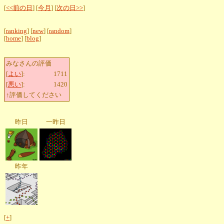
[
<<前の日
] [
今月
] [
次の日>>
]
[
ranking
] [
new
] [
random
]
[
home
] [
blog
]
みなさんの評価
[
よい
]:
1711
[
悪い
]:
1420
↑評価してください
昨日
一昨日
昨年
[
+
]