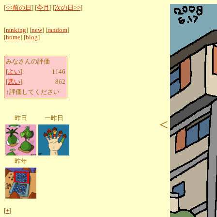
[
<<前の日
] [
今月
] [
次の日>>
]
[
ranking
] [
new
] [
random
]
[
home
] [
blog
]
みなさんの評価
[
よい
]:
1146
[
悪い
]:
862
↑評価してください
昨日
一昨日
<
昨年
[
+
]