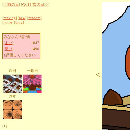
[
<<前の日
] [
今月
] [
次の日>>
]
[
ranking
] [
new
] [
random
]
[
home
] [
blog
]
みなさんの評価
[
よい
]:
1847
[
悪い
]:
1490
↑評価してください
昨日
一昨日
<
昨年
[
+
]