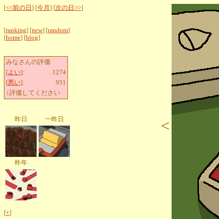
[
<<前の日
] [
今月
] [
次の日>>
]
[
ranking
] [
new
] [
random
]
[
home
] [
blog
]
みなさんの評価
[
よい
]:
1274
[
悪い
]:
951
↑評価してください
昨日
一昨日
<
昨年
[
+
]