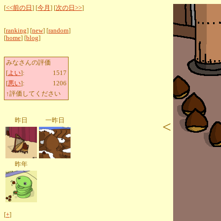
[
<<前の日
] [
今月
] [
次の日>>
]
[
ranking
] [
new
] [
random
]
[
home
] [
blog
]
みなさんの評価
[
よい
]:
1517
[
悪い
]:
1206
↑評価してください
昨日
一昨日
<
昨年
[
+
]