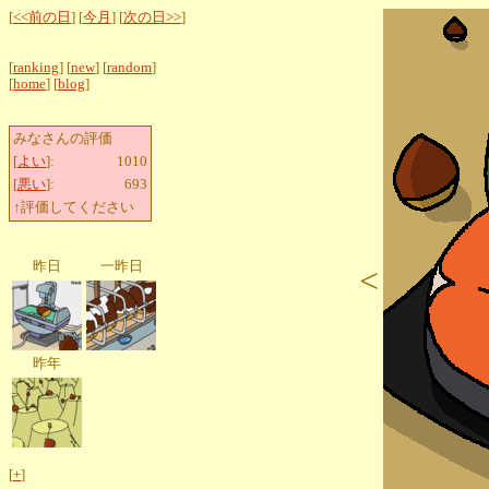
[
<<前の日
] [
今月
] [
次の日>>
]
[
ranking
] [
new
] [
random
]
[
home
] [
blog
]
みなさんの評価
[
よい
]:
1010
[
悪い
]:
693
↑評価してください
昨日
一昨日
<
昨年
[
+
]