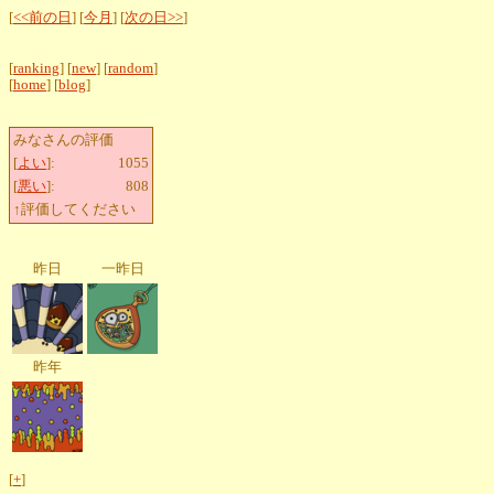
[
<<前の日
] [
今月
] [
次の日>>
]
[
ranking
] [
new
] [
random
]
[
home
] [
blog
]
みなさんの評価
[
よい
]:
1055
[
悪い
]:
808
↑評価してください
昨日
一昨日
昨年
[
+
]