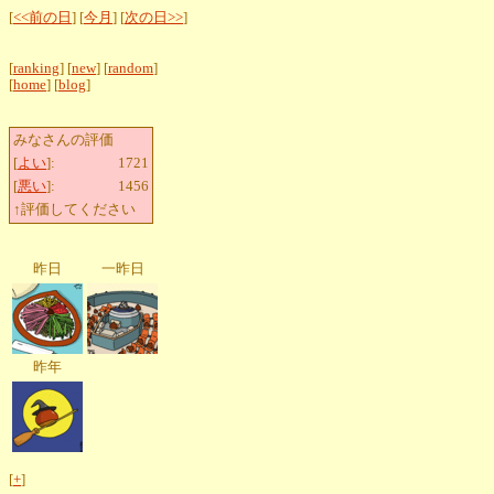
[
<<前の日
] [
今月
] [
次の日>>
]
[
ranking
] [
new
] [
random
]
[
home
] [
blog
]
みなさんの評価
[
よい
]:
1721
[
悪い
]:
1456
↑評価してください
昨日
一昨日
昨年
[
+
]