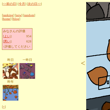
[
<<前の日
] [
今月
] [
次の日>>
]
[
ranking
] [
new
] [
random
]
[
home
] [
blog
]
みなさんの評価
[
よい
]:
954
[
悪い
]:
628
↑評価してください
昨日
一昨日
<
昨年
[
+
]