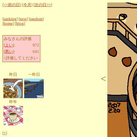
[
<<前の日
] [
今月
] [
次の日>>
]
[
ranking
] [
new
] [
random
]
[
home
] [
blog
]
みなさんの評価
[
よい
]:
972
[
悪い
]:
641
↑評価してください
昨日
一昨日
<
昨年
[
+
]