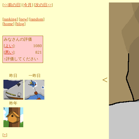
[
<<前の日
] [
今月
] [
次の日>>
]
[
ranking
] [
new
] [
random
]
[
home
] [
blog
]
みなさんの評価
[
よい
]:
1080
[
悪い
]:
821
↑評価してください
昨日
一昨日
<
昨年
[
+
]