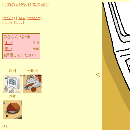
[
<<前の日
] [
今月
] [
次の日>>
]
[
ranking
] [
new
] [
random
]
[
home
] [
blog
]
みなさんの評価
[
よい
]:
1219
[
悪い
]:
990
↑評価してください
昨日
一昨日
<
昨年
[
+
]