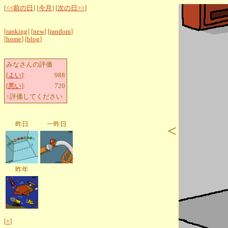
[
<<前の日
] [
今月
] [
次の日>>
]
[
ranking
] [
new
] [
random
]
[
home
] [
blog
]
みなさんの評価
[
よい
]:
988
[
悪い
]:
720
↑評価してください
昨日
一昨日
<
昨年
[
+
]