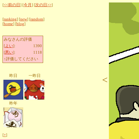
[
<<前の日
] [
今月
] [
次の日>>
]
[
ranking
] [
new
] [
random
]
[
home
] [
blog
]
みなさんの評価
[
よい
]:
1390
[
悪い
]:
1118
↑評価してください
昨日
一昨日
<
昨年
[
+
]