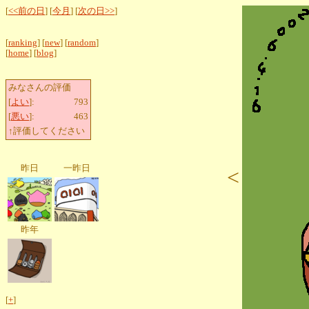
[
<<前の日
] [
今月
] [
次の日>>
]
[
ranking
] [
new
] [
random
]
[
home
] [
blog
]
みなさんの評価
[
よい
]:
793
[
悪い
]:
463
↑評価してください
昨日
一昨日
<
昨年
[
+
]