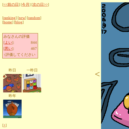
[
<<前の日
] [
今月
] [
次の日>>
]
[
ranking
] [
new
] [
random
]
[
home
] [
blog
]
みなさんの評価
[
よい
]:
844
[
悪い
]:
467
↑評価してください
昨日
一昨日
<
昨年
[
+
]