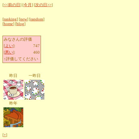
[
<<前の日
] [
今月
] [
次の日>>
]
[
ranking
] [
new
] [
random
]
[
home
] [
blog
]
みなさんの評価
[
よい
]:
747
[
悪い
]:
460
↑評価してください
昨日
一昨日
昨年
[
+
]