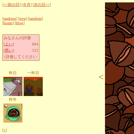
[
<<前の日
] [
今月
] [
次の日>>
]
[
ranking
] [
new
] [
random
]
[
home
] [
blog
]
みなさんの評価
[
よい
]:
894
[
悪い
]:
525
↑評価してください
昨日
一昨日
<
昨年
[
+
]