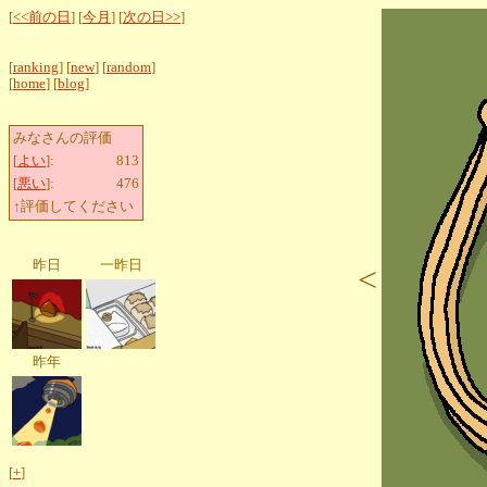
[
<<前の日
] [
今月
] [
次の日>>
]
[
ranking
] [
new
] [
random
]
[
home
] [
blog
]
みなさんの評価
[
よい
]:
813
[
悪い
]:
476
↑評価してください
昨日
一昨日
<
昨年
[
+
]